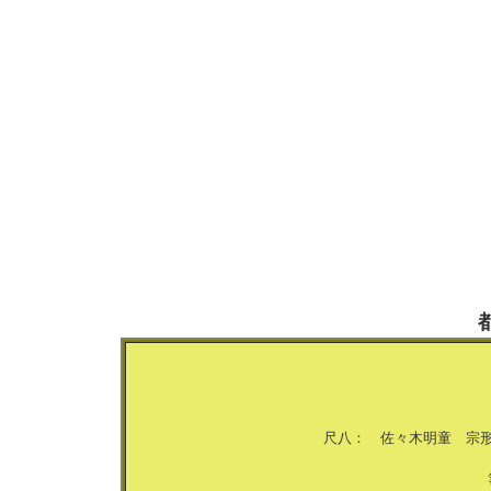
尺八： 佐々木明童 宗