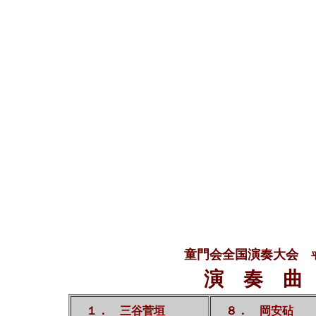
童門会全国演奏大会
演 奏 曲
１．
三谷菅垣
８．
岡安砧