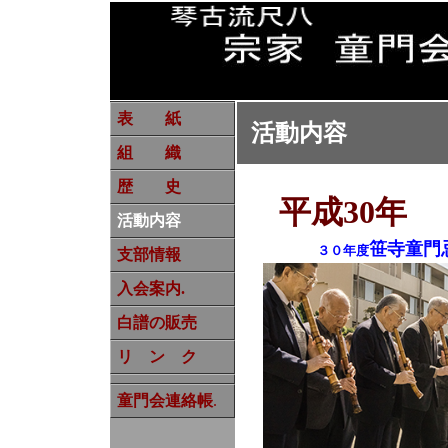
表 紙
活動内容
組 織
歴 史
平成30年
活動内容
笹寺童門
３０年度
支部情報
入会案内.
白譜の販売
リ ン ク
童門会連絡帳
.