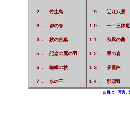
２．
竹生島
９．
近江八景
３．
都の春
１０．
一二三鉢返
４．
秋の言葉
１１．
秋風の曲
５．
記念の鷹の羽
１２．
里の春
６．
嵯峨の秋
１３．
俊寛曲
７．
水の玉
１４．
那須野
曲目は 写真、