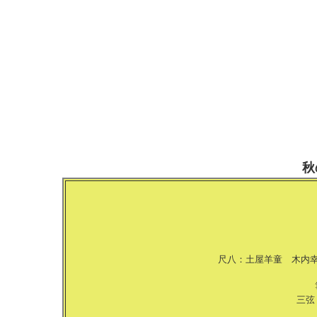
秋
尺八：土屋羊童 木内