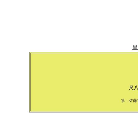
里
尺
箏