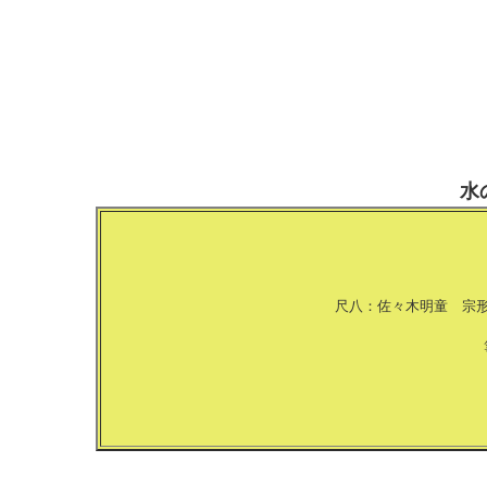
水
尺八：佐々木明童 宗