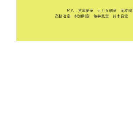
尺八：荒屋夢童 五月女朝童 岡本
高橋澄童 村瀬剛童 亀井鳳童 鈴木賞童